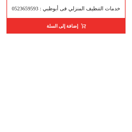
خدمات التنظيف المنزلي فى أبوظبي : 0523659593
إضافة إلى السلة
رقم الهاتف
0523659593