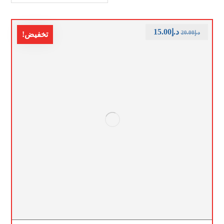
د.إ
15.00
د.إ
20.00
تخفيض!