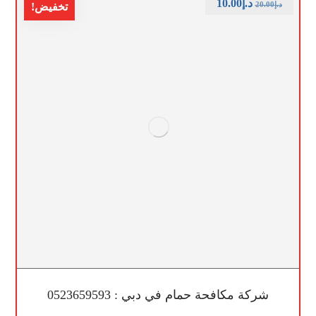
د.إ
10.00
د.إ
20.00
تخفيض!
شركة مكافحة حمام في دبي : 0523659593