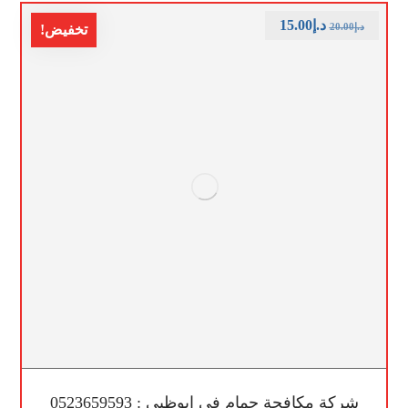
د.إ
15.00
د.إ
20.00
تخفيض!
شركة مكافحة حمام في ابوظبي : 0523659593