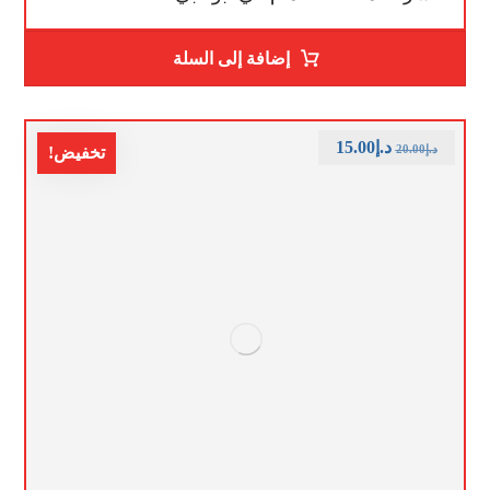
إضافة إلى السلة
د.إ
15.00
د.إ
20.00
تخفيض!