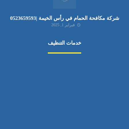
شركة مكافحة الحمام في رأس الخيمة |0523659593
فبراير 1, 2025
خدمات التنظيف
مكافحة الآفات
مركبة
بناء
غسيل سيارة
صيانة
تجاري
عادي
خدمات
الداخلية
الخارج