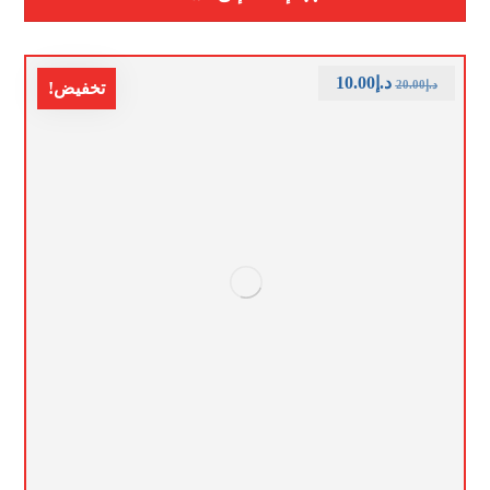
د.إ
10.00
د.إ
20.00
تخفيض!