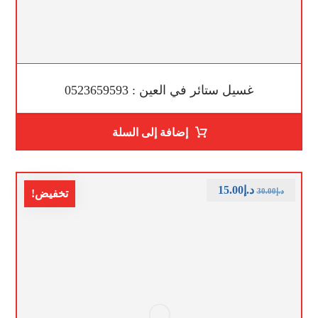
غسيل ستائر في العين : 0523659593
إضافة إلى السلة
د.إ
15.00
د.إ
30.00
تخفيض!