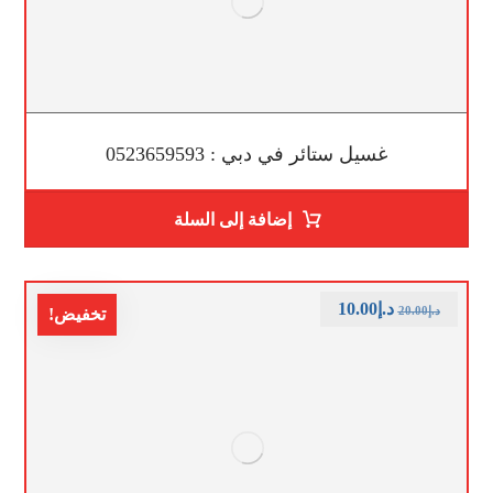
غسيل ستائر في دبي : 0523659593
إضافة إلى السلة
د.إ
10.00
د.إ
20.00
تخفيض!