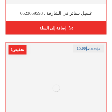
غسيل ستائر في الشارقة : 0523659593
إضافة إلى السلة
د.إ
15.00
د.إ
20.00
تخفيض!