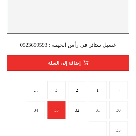
غسيل ستائر في رأس الخيمة : 0523659593
إضافة إلى السلة
…
3
2
1
→
34
33
32
31
30
←
35