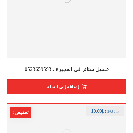
غسيل ستائر في الفجيرة : 0523659593
إضافة إلى السلة
د.إ
10.00
د.إ
20.00
تخفيض!