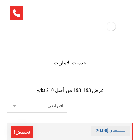
خدمات الإمارات
عرض 193–198 من أصل 210 نتائج
د.إ
20.00
د.إ
30.00
تخفيض!